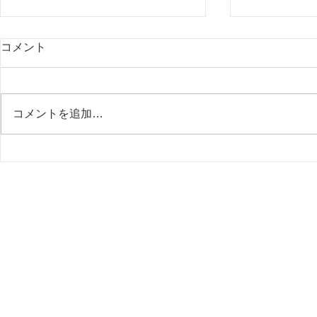
コメント
またまた温
コメントを追加…
“猫😽彫ってます”の尾道市立
美術館