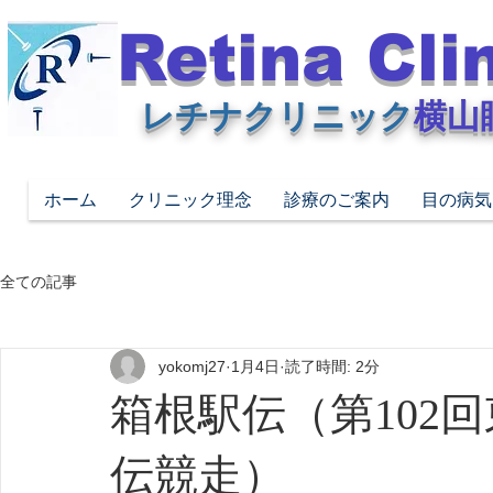
Retina Cli
レチナクリニック
横山
ホーム
クリニック理念
診療のご案内
目の病気
全ての記事
yokomj27
1月4日
読了時間: 2分
箱根駅伝（第102
伝競走）