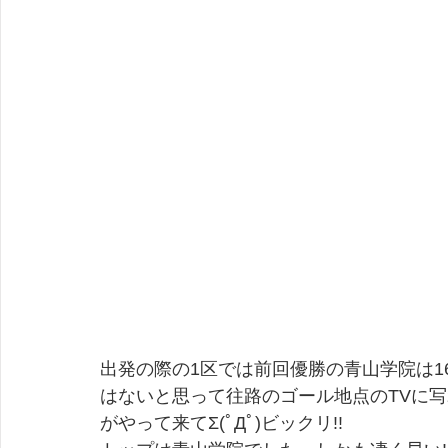
出発の際の1区では前回優勝の青山学院は
はないと思って往路のゴール地点のTVに
がやって来てΣ(ﾟДﾟ)ビックリ!!