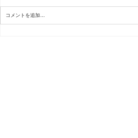
またまた温泉♨
コメントを追加…
新しいモニ
ック待合）