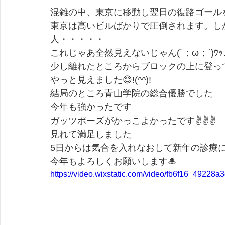
混雑の中、東京に移動し翌日の復路ゴール
東京は高いビルばかりで圧倒されます。し
人・・・・・
これじゃあ全然見えないじゃん(´；ω；`)ｳｯ
少し離れたところからブロックの上に登っ
やっと見えました😊!(^^)!
結局のところ青山学院の総合優勝でした
今年も強かったです
ガッツポーズがかっこよかったです✌✌✌
見れて満足しました
5日からは気合を入れなおして新年の診療
今年もよろしくお願いします🎍
https://video.wixstatic.com/video/fb6f16_492