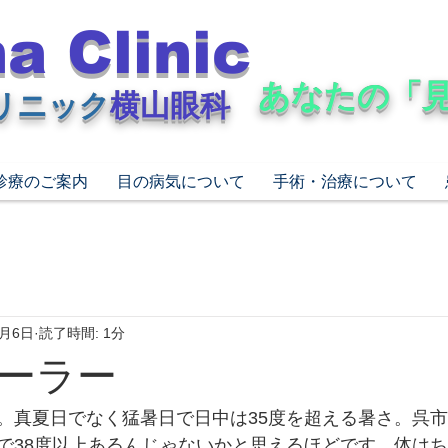
a Clinic
​あなたの「
リニック
横山眼科
診療のご案内
目の病気について
手術・治療について
8月6日
読了時間: 1分
ーラー
。真夏日でなく猛暑日で日中は35度を超える暑さ。呉
で38度以上あるんじゃないかと思えるほどです。体は