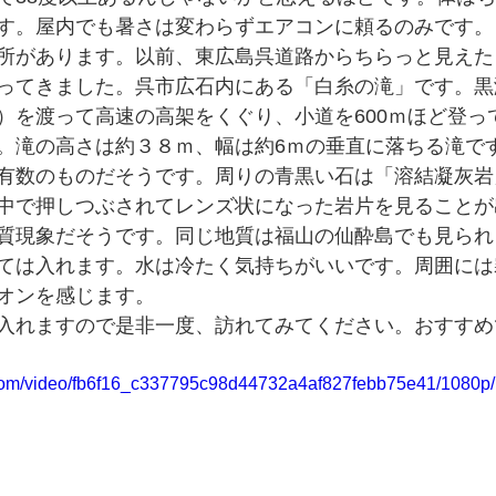
す。屋内でも暑さは変わらずエアコンに頼るのみです。
所があります。以前、東広島呉道路からちらっと見えた
ってきました。呉市広石内にある「白糸の滝」です。黒
）を渡って高速の高架をくぐり、小道を600ｍほど登っ
。滝の高さは約３８ｍ、幅は約6ｍの垂直に落ちる滝で
有数のものだそうです。周りの青黒い石は「溶結凝灰岩
中で押しつぶされてレンズ状になった岩片を見ることが
質現象だそうです。同じ地質は福山の仙酔島でも見られ
ては入れます。水は冷たく気持ちがいいです。周囲には
オンを感じます。
入れますので是非一度、訪れてみてください。おすすめ
ic.com/video/fb6f16_c337795c98d44732a4af827febb75e41/1080p/