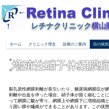
Retina Cli
レチナクリニック
横山
ホーム
クリニック理念
診療のご案内
目の病気
増殖性硝子体網膜
裂孔原性網膜剥離が長引いたり、糖尿病網膜症が
剥離や出血を伴った場合、硝子体が固く縮むこと
って網膜に皺が寄り、網膜上や網膜下に増殖組織
う固い膜や繊維ができることがあります。
この状