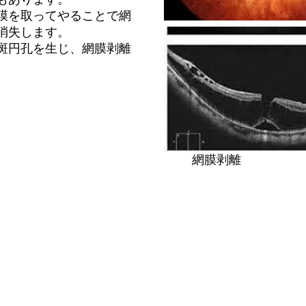
膜を取ってやることで網
消失します。
斑円孔を生じ、網膜剥離
網膜剥離