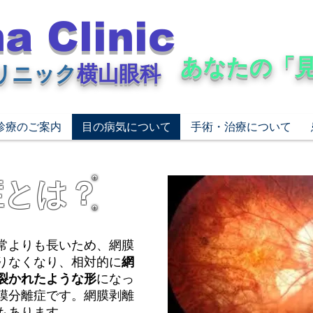
a Clinic
​あなたの「
リニック
横山眼科
診療のご案内
目の病気について
手術・治療について
症とは？
常よりも長いため、網膜
りなくなり、相対的に
網
裂かれたような形
になっ
膜分離症です。網膜剥離
もあります。