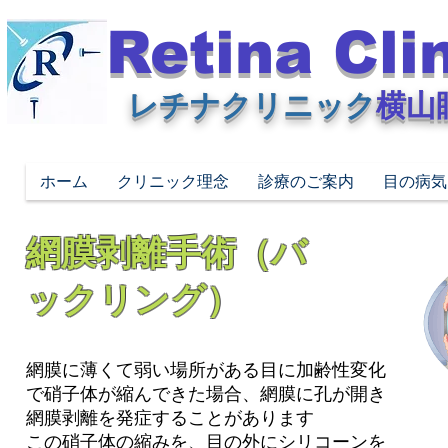
Retina Cli
レチナクリニック
横山
ホーム
クリニック理念
診療のご案内
目の病気
網膜剥離手術（バ
ックリング）
網膜に薄くて弱い場所がある目に加齢性変化
で硝子体が縮んできた場合、網膜に孔が開き
網膜剥離を発症することがあります
この硝子体の縮みを、目の外にシリコーンを