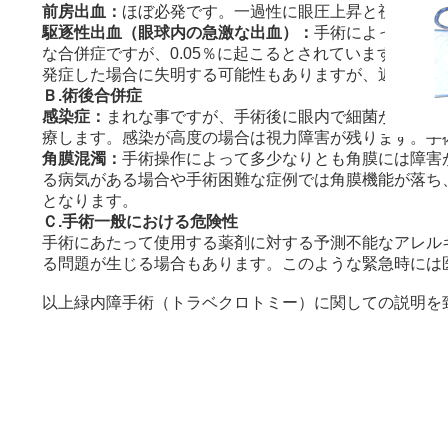
前房出血：
ほぼ必発です。一過性に眼圧上昇と視力障害
駆逐性出血（眼球内の急激な出血）：
手術によって眼球
な合併症ですが、0.05％に起こるとされています。
発症した場合に失明する可能性もありますが、近年では
Ｂ.術後合併症
感染症：
まれな事ですが、手術後に眼内で細菌が繁殖する
療します。感染が高度の場合は視力障害が残ります。手
角膜混濁：
手術操作によって多少なりとも角膜には障害
る病気がある場合や手術困難な症例では角膜機能が落ち
となります。
Ｃ.手術一般における危険性
手術にあたって使用する薬剤に対する予測不能なアレル
る問題が生じる場合もあります。このような緊急時には
以上緑内障手術（トラベクロトミー）に関しての説明を