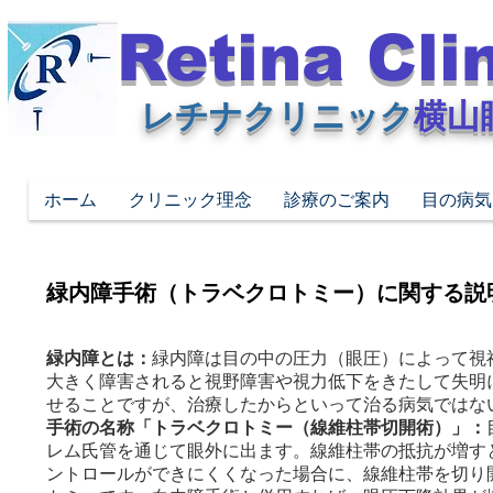
Retina Cli
レチナクリニック
横山
ホーム
クリニック理念
診療のご案内
目の病気
緑内障手術（トラベクロトミー）に関する説
緑内障とは：
緑内障は目の中の圧力（眼圧）によって視
大きく障害されると視野障害や視力低下をきたして失明
せることですが、治療したからといって治る病気ではな
手術の名称「トラベクロトミー（線維柱帯切開術）」：
レム氏管を通じて眼外に出ます。線維柱帯の抵抗が増す
ントロールができにくくなった場合に、線維柱帯を切り