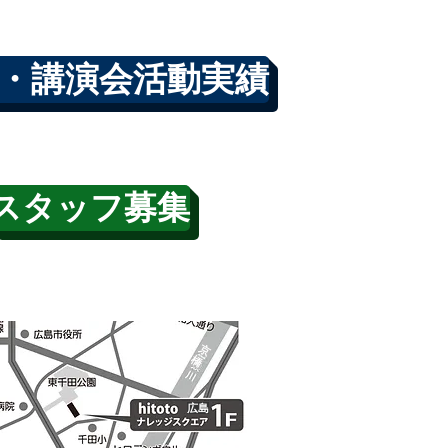
・講演会活動実績
スタッフ募集
​
京
​
橋
広島