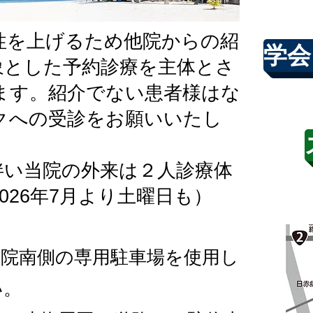
性を上げるため他院からの紹
学会
象とした予約診療を主体とさ
ます。紹介でない
患者様はな
クへの受診をお願いいたし
伴い当院の外来は２人診療体
026年7月より土
曜日も）
当院南側の専用駐車場を使用し
い。