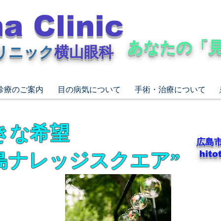
a Clinic
​あなたの「
リニック
横山眼科
診療のご案内
目の病気について
手術・治療について
きな希望
広島市
hit
広島ナレッジスクエア”
Tel
Fax