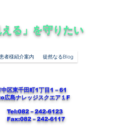
見える」を守りたい
患者様紹介案内
徒然なるBlog
中区東千田町1丁目1－61
oto広島ナレッジスクエア１F
:082－242-6123
:082－242-6117