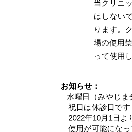
当クリニ
はしない
ります。
場の使用
って使用
お知らせ：
水曜日（みやじま
祝日は休診日です​
​ 2022年10月
使用が可能になっ