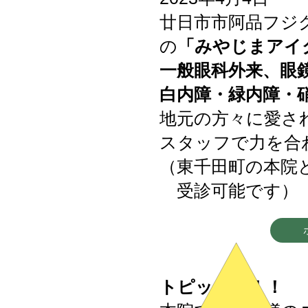
廿日市市阿品フジ
の
「みやじまアイ
一般眼科外来、眼
白内障・緑内障・
地元の方々に愛さ
スタッフで力を合
​（東千田町の本
受診可能です）
トピックス！！