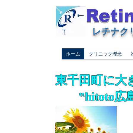
Retin
レチナク
ホーム
クリニック理念
東千田町に大
‟hitoto