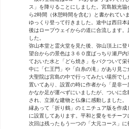
ス」を降りることにしました。宮島観光協
ら2時間（休憩時間を含む）と書かれてい
ゆっくり登って行きました。途中は西日本
後はロープウェイからの道に合流します。
した。
弥山本堂と霊火堂を見た後、弥山頂上に登
望台からの景色は３６０度ばっちり瀬戸内
ておいた水と「どら焼き」をパクついて栄
中に「仁王門」や「白糸の滝」があり見ご
大聖院は宮島の中で行ってみたい場所でした
置いてあり、設置の時に作者から「是非一
かなか足が運べずにいましたが、ついに念
され、立派な建物と仏像に感動しました。
縁あって「折り鶴」のミニチュア版を作成
に設置してあります。平和と愛をモチーフ
次回は残ったもう一つの「大元コース」に