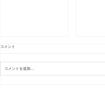
コメント
またまた温泉♨
コメントを追加…
新しいモニ
ック待合）